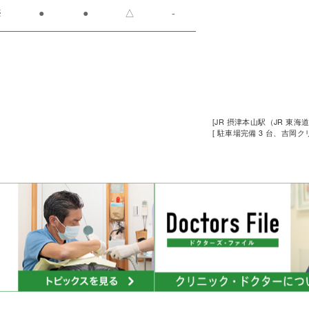
※
●
●
△
-
[JR 摂津本山駅（JR 東海
[ 駐車場完備 3 台、吉岡