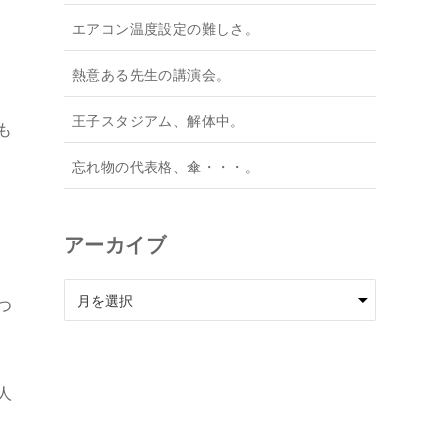
エアコン温度設定の難しさ。
熱意ある先生の講演会。
王子スタジアム、解体中。
も
忘れ物の代表格、傘・・・。
アーカイブ
ア
つ
ー
カ
イ
ブ
人