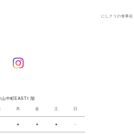
にしクリの食事会
本山中町EAST1 階
水
木
金
土
日
●
●
●
●
-