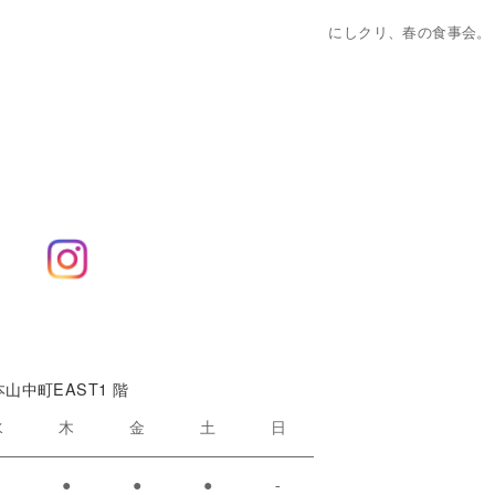
にしクリ、春の食事会。
本山中町EAST1 階
水
木
金
土
日
●
●
●
●
-