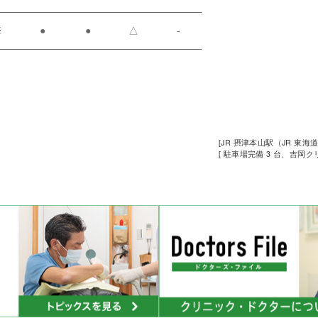
※
●
●
△
-
[JR 摂津本山駅（JR 東海
[ 駐車場完備 3 台、吉岡