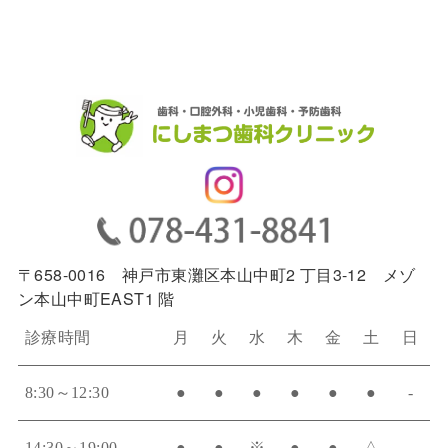
〒658-0016 神戸市東灘区本山中町2 丁目3-12 メゾ
ン本山中町EAST1 階
診療時間
月
火
水
木
金
土
日
8:30～12:30
●
●
●
●
●
●
-
14:30～19:00
●
●
※
●
●
△
-