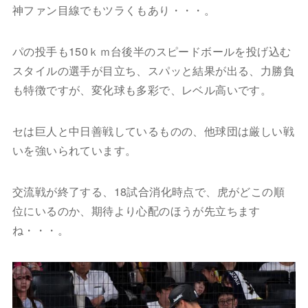
神ファン目線でもツラくもあり・・・。
パの投手も150ｋｍ台後半のスピードボールを投げ込む
スタイルの選手が目立ち、スパッと結果が出る、力勝負
も特徴ですが、変化球も多彩で、レベル高いです。
セは巨人と中日善戦しているものの、他球団は厳しい戦
いを強いられています。
交流戦が終了する、18試合消化時点で、虎がどこの順
位にいるのか、期待より心配のほうが先立ちます
ね・・・。