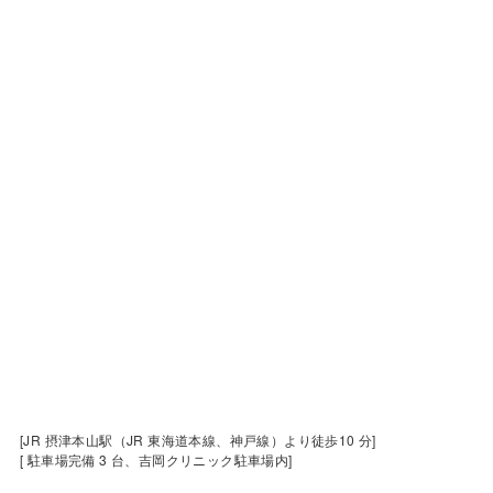
[JR 摂津本山駅（JR 東海道本線、神戸線）より徒歩10 分]
[ 駐車場完備 3 台、吉岡クリニック駐車場内]