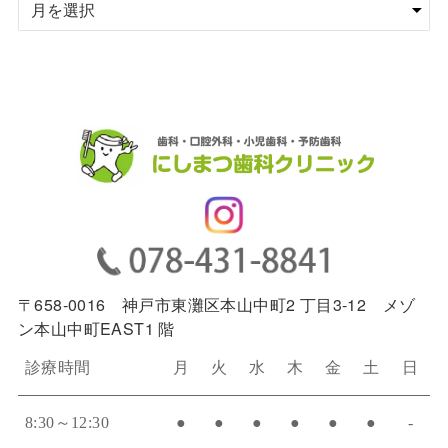
ー
カ
イ
ブ
〒658-0016 神戸市東灘区本山中町2 丁目3-12 メゾ
ン本山中町EAST1 階
診療時間
月
火
水
木
金
土
日
8:30～12:30
●
●
●
●
●
●
-