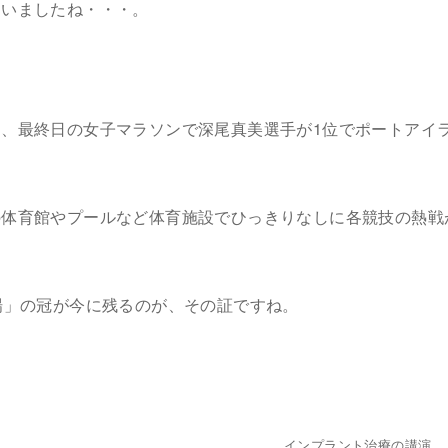
ていましたね・・・。
、最終日の女子マラソンで深尾真美選手が1位でポートアイ
の体育館やプールなど体育施設でひっきりなしに各競技の熱戦
場」の冠が今に残るのが、その証ですね。
インプラント治療の講演。