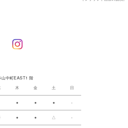
本山中町EAST1 階
水
木
金
土
日
●
●
●
●
-
※
●
●
△
-