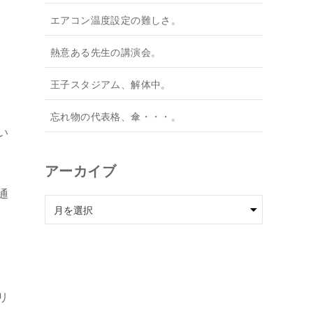
エアコン温度設定の難しさ。
熱意ある先生の講演会。
王子スタジアム、解体中。
忘れ物の代表格、傘・・・。
い
アーカイブ
通
ア
ー
カ
イ
ブ
リ