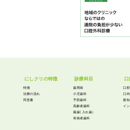
にしクリの特徴
診療科目
口
特徴
歯周病
口腔
治療の流れ
小児歯科
口内
同意書
予防歯科
親知
高齢者歯科
イン
義歯( 入れ歯）
有病者歯科