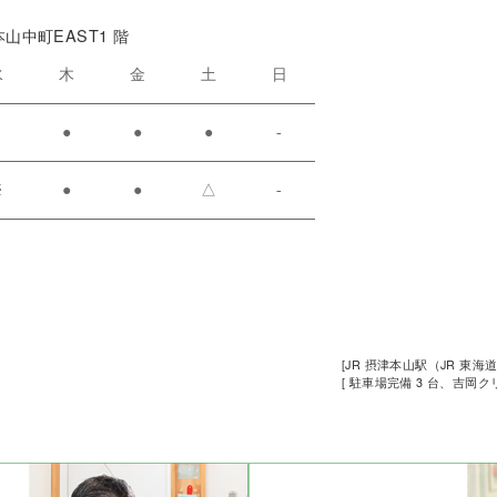
本山中町EAST1 階
水
木
金
土
日
●
●
●
●
-
※
●
●
△
-
[JR 摂津本山駅（JR 東海
[ 駐車場完備 3 台、吉岡