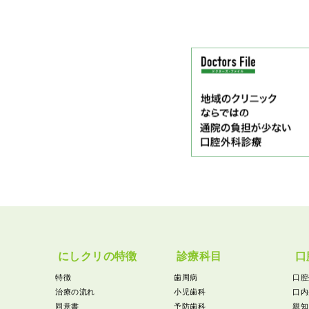
にしクリの特徴
診療科目
口
特徴
歯周病
口腔
治療の流れ
小児歯科
口内
同意書
予防歯科
親知