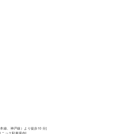
道本線、神戸線）より徒歩10 分]
クリニック駐車場内]