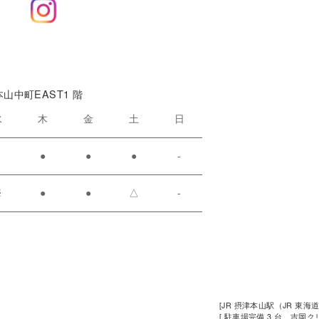
本山中町EAST1 階
水
木
金
土
日
●
●
●
●
-
※
●
●
△
-
[JR 摂津本山駅（JR 東海
[ 駐車場完備 3 台、吉岡