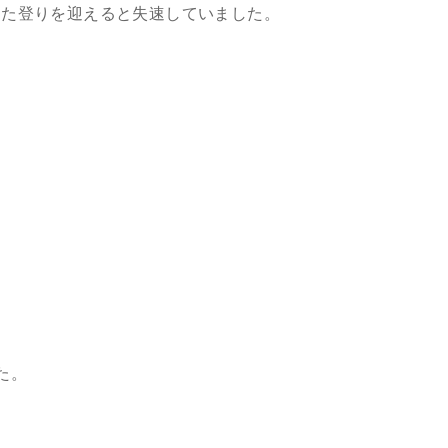
した登りを迎えると失速していました。
。
た。