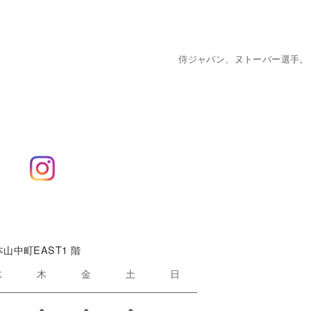
侍ジャパン、ヌトーバー選手。
本山中町EAST1 階
水
木
金
土
日
●
●
●
●
-