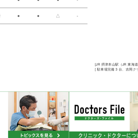
※
●
●
△
-
[JR 摂津本山駅（JR 東海
[ 駐車場完備 3 台、吉岡